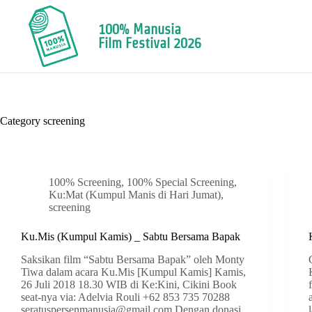
100% Manusia
Film Festival 2026
Category
screening
100% Screening
,
100% Special Screening
,
Ku:Mat (Kumpul Manis di Hari Jumat)
,
screening
Ku.Mis (Kumpul Kamis) _ Sabtu Bersama Bapak
Saksikan film “Sabtu Bersama Bapak” oleh Monty
Tiwa dalam acara Ku.Mis [Kumpul Kamis] Kamis,
26 Juli 2018 18.30 WIB di Ke:Kini, Cikini Book
seat-nya via: Adelvia Rouli +62 853 735 70288
seratuspersenmanusia@gmail.com Dengan donasi