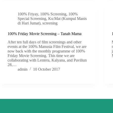
100% Friyay
,
100% Screening
,
100%
Special Screening
,
Ku:Mat (Kumpul Manis
di Hari Jumat)
,
screening
100% Friday Movie Screening – Tanah Mama
After ten full days of film screenings and other
events at the 100% Manusia Film Festival, we are
now back with the monthly programme of 100%
Friday Movie Screening. This time we are
collaborating with Lentera, Kalyana, and Paviliun
28,…
admin
10 October 2017