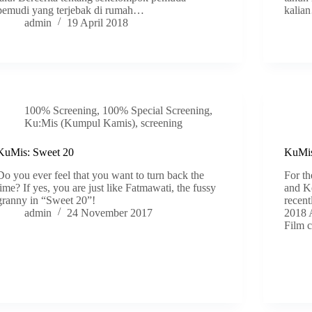
pemudi yang terjebak di rumah…
kalia
admin
19 April 2018
100% Screening
,
100% Special Screening
,
Ku:Mis (Kumpul Kamis)
,
screening
KuMis: Sweet 20
KuMis
Do you ever feel that you want to turn back the
For t
time? If yes, you are just like Fatmawati, the fussy
and Ke
granny in “Sweet 20”!
recent
admin
24 November 2017
2018 
Film c