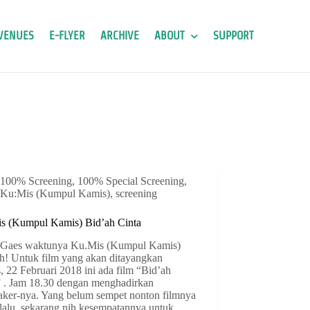
VENUES
E-FLYER
ARCHIVE
ABOUT
SUPPORT
100% Screening
,
100% Special Screening
,
Ku:Mis (Kumpul Kamis)
,
screening
s (Kumpul Kamis) Bid’ah Cinta
 Gaes waktunya Ku.Mis (Kumpul Kamis)
ih! Untuk film yang akan ditayangkan
 22 Februari 2018 ini ada film “Bid’ah
” . Jam 18.30 dengan menghadirkan
aker-nya. Yang belum sempet nonton filmnya
 lalu, sekarang nih kesempatannya untuk