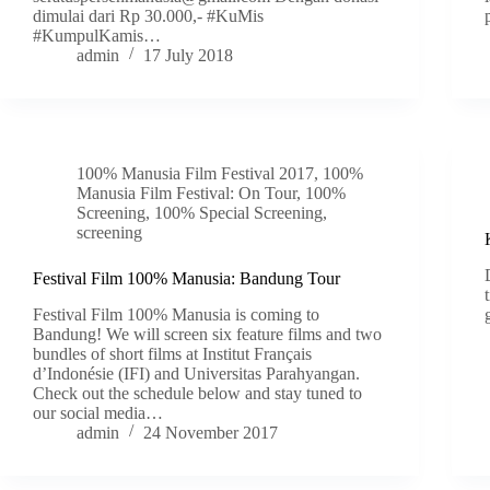
dimulai dari Rp 30.000,- #KuMis
#KumpulKamis…
admin
17 July 2018
100% Manusia Film Festival 2017
,
100%
Manusia Film Festival: On Tour
,
100%
Screening
,
100% Special Screening
,
screening
Festival Film 100% Manusia: Bandung Tour
Festival Film 100% Manusia is coming to
Bandung! We will screen six feature films and two
bundles of short films at Institut Français
d’Indonésie (IFI) and Universitas Parahyangan.
Check out the schedule below and stay tuned to
our social media…
admin
24 November 2017