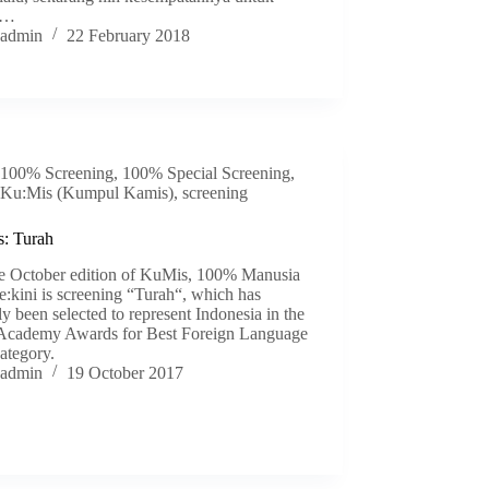
n…
admin
22 February 2018
100% Screening
,
100% Special Screening
,
Ku:Mis (Kumpul Kamis)
,
screening
: Turah
he October edition of KuMis, 100% Manusia
:kini is screening “Turah“, which has
ly been selected to represent Indonesia in the
Academy Awards for Best Foreign Language
ategory.
admin
19 October 2017