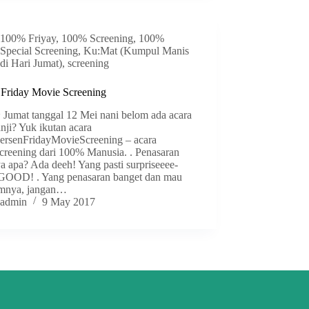
100% Friyay
,
100% Screening
,
100%
Special Screening
,
Ku:Mat (Kumpul Manis
di Hari Jumat)
,
screening
Friday Movie Screening
 Jumat tanggal 12 Mei nani belom ada acara
anji? Yuk ikutan acara
ersenFridayMovieScreening – acara
screening dari 100% Manusia. . Penasaran
a apa? Ada deeh! Yang pasti surpriseeee-
 GOOD! . Yang penasaran banget dan mau
ilmnya, jangan…
admin
9 May 2017