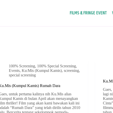
FILMS & FRINGE EVENT
100% Screening
,
100% Special Screening
,
Events
,
Ku:Mis (Kumpul Kamis)
,
screening
,
special screening
Ku.Mi
Ku.Mis (Kumpul Kamis) Rumah Dara
Gaes,
Gaes, untuk pertama kalinya nih Ku.Mis alias
lagi n
Kumpul Kamis di bulan April akan menayangkan
Kamis,
film thriller! Film yang akan kami bawakan kali ini
Cinta
adalah “Rumah Dara” yang telah dirilis tahun 2010
filmm
lalu. Bercerita tentang sekelompok pemuda-
tahun