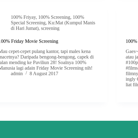
100% Friyay
,
100% Screening
,
100%
Special Screening
,
Ku:Mat (Kumpul Manis
di Hari Jumat)
,
screening
100% Friday Movie Screening
100% 
Mau cepet-cepet pulang kantor, tapi males kena
Gaes~
macetnya? Daripada bengong-bengong, capek di
atau j
jalan mending ke Paviliun 28! Soalnya 100%
#100p
Manusia lagi adain Friday Movie Screening nih!
#film
admin
8 August 2017
filmny
ingly
liat f