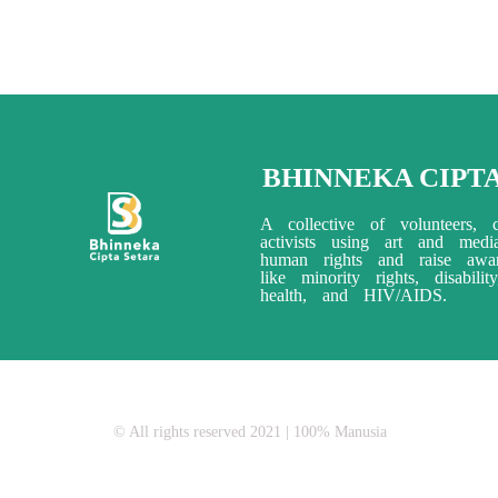
BHINNEKA CIPT
A collective of volunteers, c
activists using art and med
human rights and raise awar
like minority rights, disabili
health, and HIV/AIDS.
© All rights reserved 2021 | 100% Manusia