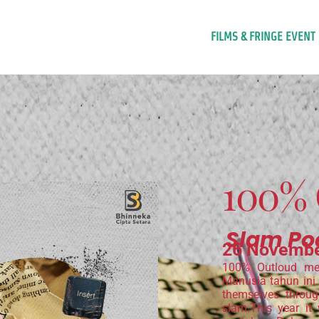
FILMS & FRINGE EVENT
100% 
Slam Po
26 Novembe
100% Outloud me
Manusia tahun ini. 
themselves throug
slam.This year it 