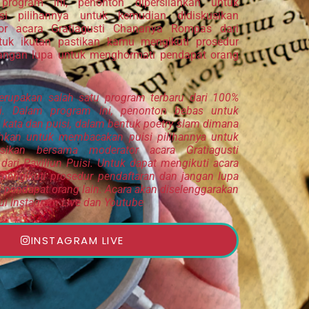
program ini, penonton dipersilahkan untuk
i pilihannya untuk kemudian didiskusikan
or acara Gratiagusti Chananya Rompas dari
ntuk ikutan pastikan kamu mengikuti prosedur
jangan lupa untuk menghormati pendapat orang
rupakan salah satu program terbaru dari 100%
i. Dalam program ini, penonton bebas untuk
i kata dan puisi, dalam bentuk poetry slam dimana
ahkan untuk membacakan puisi pilihannya untuk
sikan bersama moderator acara Gratiagusti
ri Paviliun Puisi. Untuk dapat mengikuti acara
 mengikuti prosedur pendaftaran dan jangan lupa
pendapat orang lain. Acara akan diselenggarakan
lui Instagram Live dan Youtube
INSTAGRAM LIVE