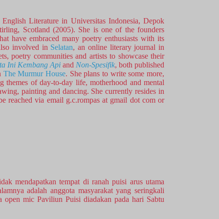
nglish Literature in Universitas Indonesia, Depok
irling, Scotland (2005). She is one of the founders
that have embraced many poetry enthusiasts with its
 also involved in
Selatan
, an online literary journal in
ts, poetry communities and artists to showcase their
ta Ini Kembang Api
and
Non-Spesifik
, both published
n
The Murmur House
. She plans to write some more,
ing themes of day-to-day life, motherhood and mental
rawing, painting and dancing. She currently resides in
e reached via email g.c.rompas at gmail dot com or
 tidak mendapatkan tempat di ranah puisi arus utama
alamnya adalah anggota masyarakat yang seringkali
a open mic Paviliun Puisi diadakan pada hari Sabtu