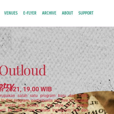
VENUES
E-FLYER
ARCHIVE
ABOUT
SUPPORT
Outloud
etry
r 2021, 19.00 WIB
rupakan salah satu program baru dari 100%
In this program, participants are free to express
h words and poetry, in the style of a poetry
will be held online melalui Instagram live dan