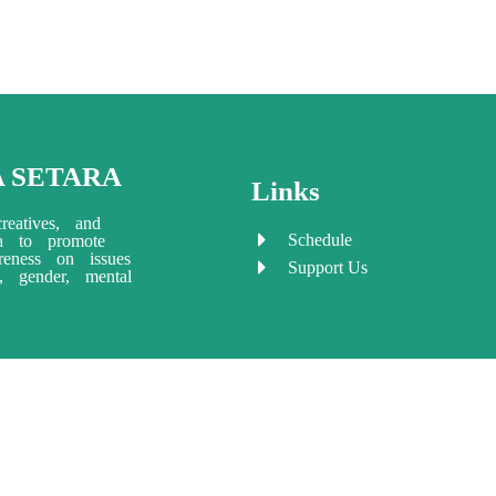
A SETARA
Links
reatives, and
Schedule
ia to promote
eness on issues
Support Us
ty, gender, mental