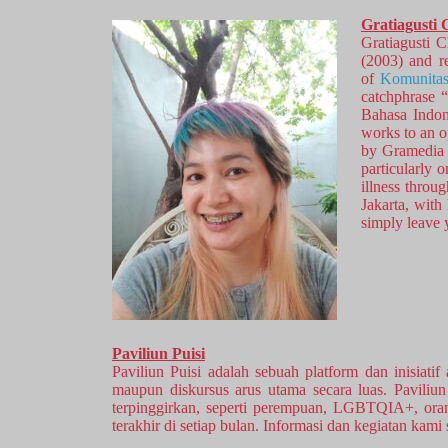
Gratiagusti
Gratiagusti 
(2003) and r
of
Komunitas
catchphrase “
Bahasa Indon
works to an o
by Gramedia 
particularly 
illness throu
Jakarta, with
simply leave 
Paviliun Puisi
Paviliun Puisi adalah sebuah platform dan inisiati
maupun diskursus arus utama secara luas. Paviliu
terpinggirkan, seperti perempuan, LGBTQIA+, orang
terakhir di setiap bulan. Informasi dan kegiatan kami 