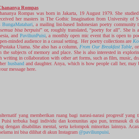
 Chananya Rompas
Chananya Rompas was born in Jakarta, 19 August 1979. She studied E
eceived her masters in The Gothic Imagination from University of St
 BungaMatahari
, a mailing list-based Indonesian poetry community 
semua bisa berpuisi
” or, roughly translated, “poetry for all”. She is
esia, and
PaviliunPuisi
, a monthly open mic event that is open to poe
pen-minded audience in a casual setting. Her poetry collections are
Ko
Pustaka Utama. She also has a column,
From Our Breakfast Table
, o
on the subjects of memory and place. She is also interested in explor
gh writing in collaboration with other art forms, such as film, music, d
 her
husband
and daughter. Anya, which is how people call her, may b
your message here.
f alternatif yang memberikan ruang bagi narasi-narasi progresif yang
n Puisi terbuka bagi individu dan komunitas apa pun, termasuk di d
 dengan disabilitas mental, serta kelompok minoritas lainnya. Acar
selama ini bisa dilihat di akun Instagram
@paviliunpuisi
.