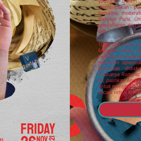
youtube. Dalam 
membacakan puis
bersama moderat
Paviliun Puisi. U
pendaftaran dan 
lain.
100% Out Loud me
Manusia tahun in
berekspresi melalu
penonton dipersil
kemudian didisku
Chananya Rompas da
ini, pastikan Anda
untuk menghormati 
secara virtual mela